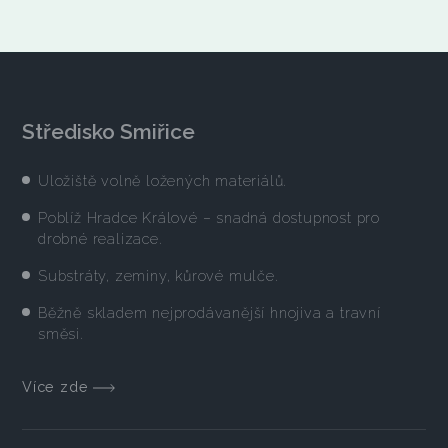
Středisko Smiřice
Uložiště volně ložených materiálů.
Poblíž Hradce Králové – snadná dostupnost pro
drobné realizace.
Substráty, zeminy, kůrové mulče.
Běžně skladem nejprodávanější hnojiva a travní
směsi.
Více zde