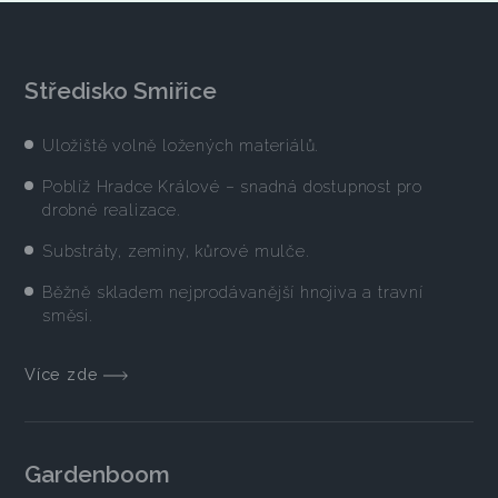
Středisko Smiřice
Uložiště volně ložených materiálů.
Poblíž Hradce Králové – snadná dostupnost pro
drobné realizace.
Substráty, zeminy, kůrové mulče.
Běžně skladem nejprodávanější hnojiva a travní
směsi.
Více zde
Gardenboom