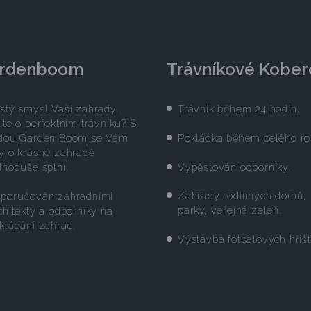
rdenboom
Trávníkové Kober
stý smysl Vaší zahrady.
Trávník během 24 hodin.
íte o perfektním trávníku? S
Pokládka během celého ro
dou Garden Boom se Vám
y o krásné zahradě
Vypěstován odborníky.
dnoduše splní.
Zahrady rodinných domů,
poručován zahradními
parky, veřejná zeleň.
chitekty a odborníky na
kládání zahrad.
Výstavba fotbalových hřišť