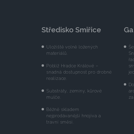
Středisko Smiřice
Ga
Uložiště volně ložených
Še
materiálů.
Sn
řa
Poblíž Hradce Králové –
sn
snadná dostupnost pro drobné
je
realizace.
Do
Substráty, zeminy, kůrové
ar
mulče.
za
Běžně skladem
nejprodávanější hnojiva a
travní směsi.