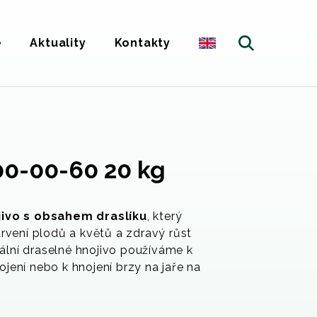
e
Aktuality
Kontakty
00-00-60 20 kg
jivo s obsahem draslíku
, který
rvení plodů a květů a zdravý růst
zální draselné hnojivo používáme k
ení nebo k hnojení brzy na jaře na