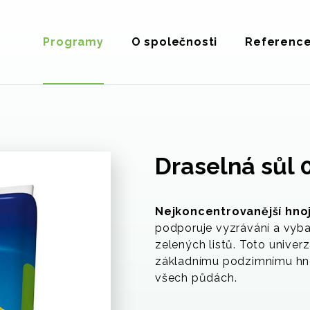
Programy
O společnosti
Referenc
Draselná sůl 
Nejkoncentrovanější hno
podporuje vyzrávání a vyba
zelených listů. Toto univer
základnímu podzimnímu hnoj
všech půdách.