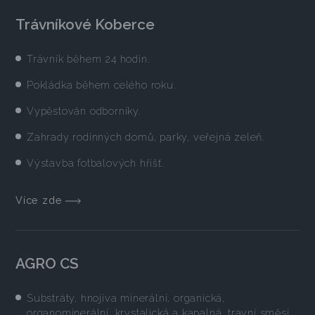
Trávníkové Koberce
Trávník během 24 hodin.
Pokládka během celého roku.
Vypěstován odborníky.
Zahrady rodinných domů, parky, veřejná zeleň.
Výstavba fotbalových hřišť.
Více zde
AGRO CS
Substráty, hnojiva minerální, organická,
organominerální, krystalická a kapalná, travní směsi,