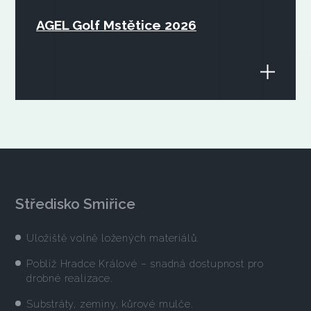
AGEL Golf Mstětice 2026
Středisko Smiřice
Uložiště volně ložených materiálů.
Poblíž Hradce Králové – snadná dostupnost pro
drobné realizace.
Substráty, zeminy, kůrové mulče.