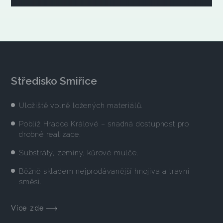
Středisko Smiřice
Uložiště volně ložených materiálů.
Poblíž Hradce Králové – snadná dostupnost pro
drobné realizace.
Substráty, zeminy, kůrové mulče.
Běžně skladem nejprodávanější hnojiva a travní
směsi.
Více zde