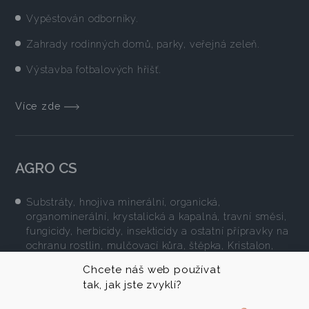
Vypěstován odborníky.
Zahrady rodinných domů, parky, veřejná zeleň.
Výstavba fotbalových hřišť.
Více zde
AGRO CS
Substráty, hnojiva minerální, organická,
organominerální, krystalická a kapalná, travní směsi,
fungicidy, herbicidy, insekticidy a ostatní přípravky na
ochranu rostlin, mulčovací kůra, štěpka, Kristalon,
několik druhů trávníkových koberců a ucelená řada
Chcete náš web používat
výrobků pro ekologicky šetrné pěstování.
tak, jak jste zvyklí?