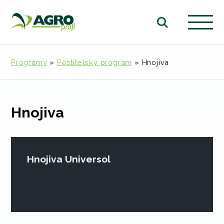
Programy
»
Pěstitelský program
»
Hnojiva
Hnojiva
Hnojiva Universol