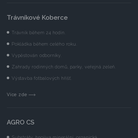
Trávníkové Koberce
Trávník během 24 hodin.
Pokládka během celého roku.
Vypěstován odborníky.
Zahrady rodinných domů, parky, veřejná zeleň.
Výstavba fotbalových hřišť.
Více zde
AGRO CS
Substráty, hnojiva minerální, organická,