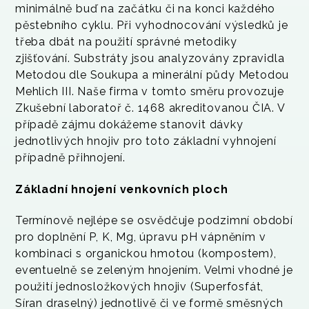
minimálně buď na začátku či na konci každého
pěstebního cyklu. Při vyhodnocování výsledků je
třeba dbát na použití správné metodiky
zjišťování. Substráty jsou analyzovány zpravidla
Metodou dle Soukupa a minerální půdy Metodou
Mehlich III. Naše firma v tomto směru provozuje
Zkušební laboratoř č. 1468 akreditovanou ČIA. V
případě zájmu dokážeme stanovit dávky
jednotlivých hnojiv pro toto základní vyhnojení
případně přihnojení.
Základní hnojení venkovních ploch
Termínově nejlépe se osvědčuje podzimní období
pro doplnění P, K, Mg, úpravu pH vápněním v
kombinaci s organickou hmotou (kompostem),
eventuelně se zeleným hnojením. Velmi vhodné je
použití jednosložkových hnojiv (Superfosfát,
Síran draselný) jednotlivě či ve formě směsných