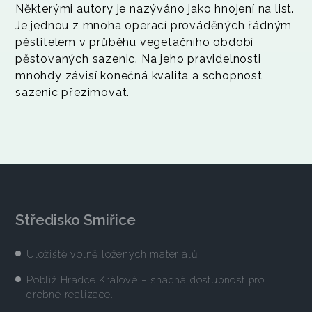
Některými autory je nazýváno jako hnojení na list.
Je jednou z mnoha operací prováděných řádným
pěstitelem v průběhu vegetačního období
pěstovaných sazenic. Na jeho pravidelnosti
mnohdy závisí konečná kvalita a schopnost
sazenic přezimovat.
Středisko Smiřice
Uložiště volně ložených materiálů.
Poblíž Hradce Králové – snadná dostupnost pro
drobné realizace.