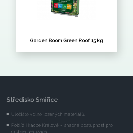
Garden Boom Green Roof 15 kg
Středisko Smiřice
Uložiště volně ložených materiálů.
Poblíž Hradce Králové – snadná dostupnost pro
drobné realizace.