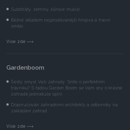
Substráty, zeminy, kůrové mulče.
Běžně skladem nejprodávanější hnojiva a travní
směsi.
Více zde
Gardenboom
Šestý smysl Vaší zahrady. Sníte o perfektním
trávníku? S řadou Garden Boom se Vám sny o krásné
zahradě jednoduše splní.
Doporučován zahradními architekty a odborníky na
zakládání zahrad.
Více zde