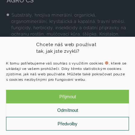
AGRO CS
Substráty, hnojiva minerální, organická,
organominerální, krystalická a kapalná, travní směsi,
fungicidy, herbicidy, insekticidy a ostatní přípravky na
ochranu rostlin, mulčovací kůra, štěpka, Kristalon,
několik druhů trávníkových koberců a ucelená řada
Chcete náš web používat
výrobků pro ekologicky šetrné pěstování.
tak, jak jste zvyklí?
Více zde
K tomu potřebujeme váš souhlas s využitím cookies
, které se
ukládají ve vašem prohlížeči. Díky těmto statistickým cookies
zjistíme, jak náš web používáte. Můžete také pokračovat pouze
s cookies nezbytnými pro fungování webu.
AGRO CS a. s.
Reference
č. p. 265
Příjmout
O společnosti
552 03 Říkov
Programy
Odmítnout
Kontakty
+420 491 457 111
info@agroprofi.cz
Předvolby
Cookies