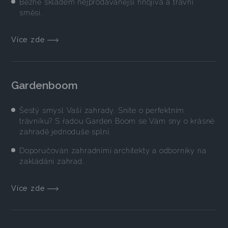
Běžně skladem nejprodávanější hnojiva a travní
směsi.
Více zde
Gardenboom
Šestý smysl Vaší zahrady. Sníte o perfektním
trávníku? S řadou Garden Boom se Vám sny o krásné
zahradě jednoduše splní.
Doporučován zahradními architekty a odborníky na
zakládání zahrad.
Více zde