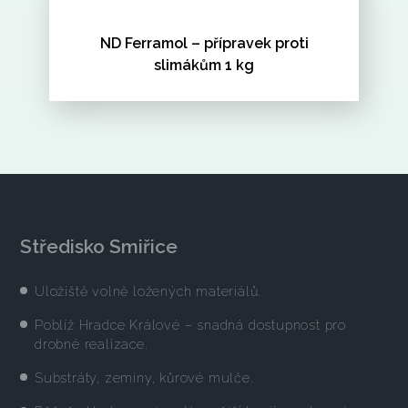
ND Ferramol – přípravek proti
slimákům 1 kg
Středisko Smiřice
Uložiště volně ložených materiálů.
Poblíž Hradce Králové – snadná dostupnost pro
drobné realizace.
Substráty, zeminy, kůrové mulče.